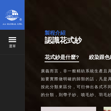
製程介紹
認識花式紗
選單
花式紗是什麼?
絞染跟色
廣義而言，非一般精紡系統生產且
如要實際做明確的歸類的話，凡是
按此分類來區分，可衍伸出各式不
的分類，則帶子紗、噴毛紗、羽毛